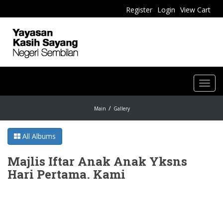
Register
Login
View Cart
Toggl
navig
Main
Gallery
All Albums
Majlis Iftar Anak Anak Yksns
Hari Pertama. Kami