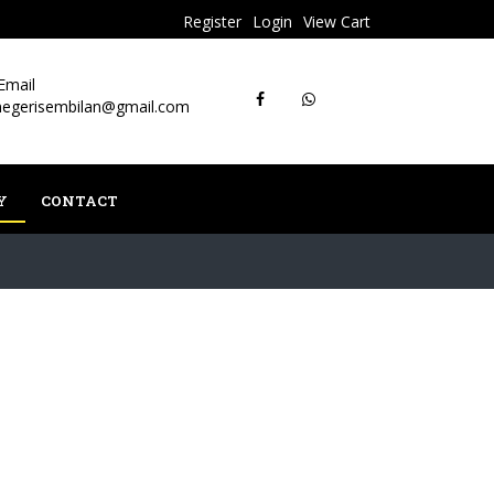
Register
Login
View Cart
Email
negerisembilan@gmail.com
Y
CONTACT