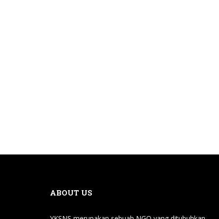
ABOUT US
YKSNS merupakan sebuah NGO yang ditubuhkan