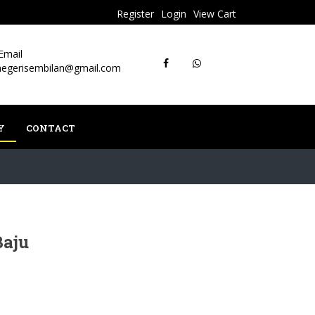
Register
Login
View Cart
Email
negerisembilan@gmail.com
Y
CONTACT
Baju