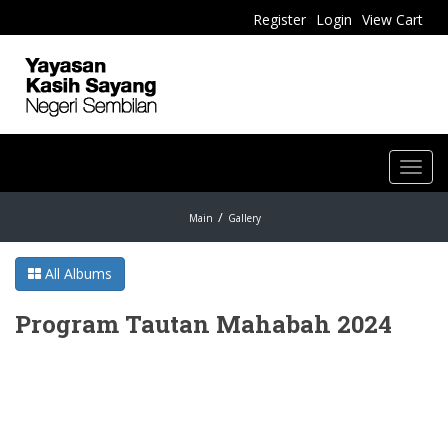
Register
Login
View Cart
Toggl
navig
Main
Gallery
All Albums
Program Tautan Mahabah 2024