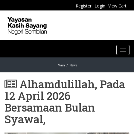
Register
Login
View Cart
Toggl
navig
Main
News
Alhamdulillah, Pada
12 April 2026
Bersamaan Bulan
Syawal,