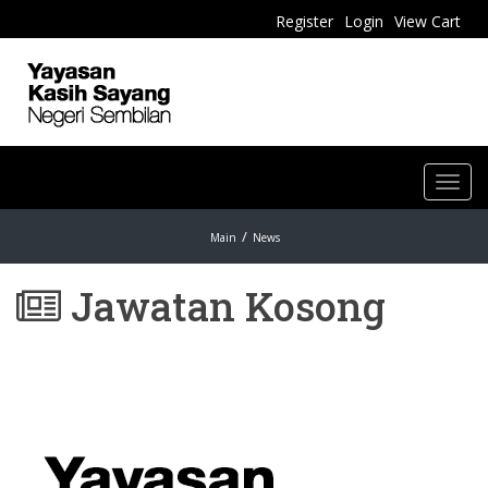
Register
Login
View Cart
Toggl
navig
Main
News
Jawatan Kosong